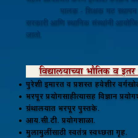
पालक - शिक्षक गट स्थापन करून विद्य
सरकारी आणि स्थानिक संस्थांनी आयोजित
जातो.
विद्यालयाच्या भौतिक व इतर 
पुरेशी इमारत व प्रशस्त हवेशीर वर्गख
भरपूर प्रयोगसाहीत्यासह विज्ञान प्रयो
ग्रंथालयात भरपूर पुस्तके.
आय.सी.टी. प्रयोगशाळा.
मुलामुलींसाठी स्वतंत्र स्वच्छता गृह.