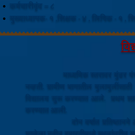
कर्मचारी
वृंद = 8
मुख्याध्यापक-
1 ,शिक्षक - 4 , लि
पिक - 1 , श
वि
माध्यमिक स्तरावर मुंढर पं
नव्हती. ग्रामीण भागातील मुलामुलींसाठी श
विद्यालय सुरू करण्यात आले. प्रथम शा
करण्यात आली.
दोन वर्षांत प्रतिष्ठानने आपली स्
शाळेला नवीन इमारतीमध्ये स्थलांतरीत करण