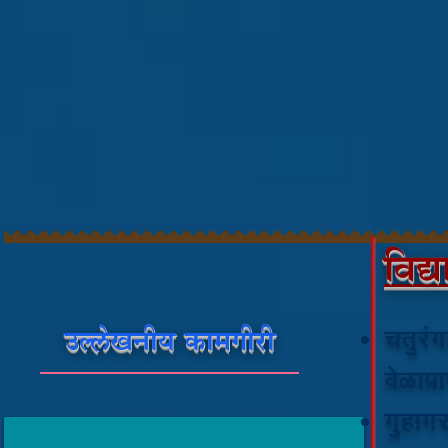
विद्
कुमार
उल्लेखनीय कामगीरी
चतुरंग
ऋतिक
उदय
वेळाप्रा
बाईत
सर्वोत्तम
गुहागर
विद्यार्थी
गोडबोले