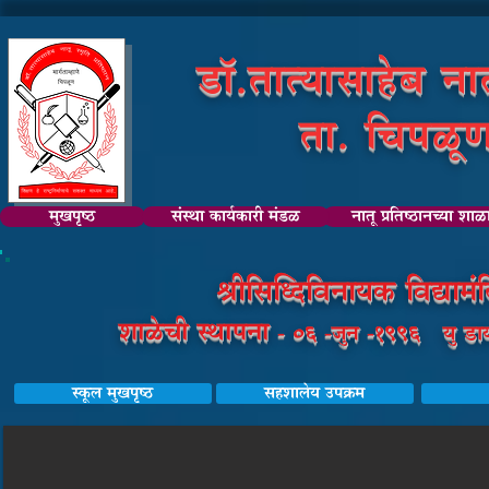
डॉ.तात्यासाहेब नातू
ता. चिपळूण,
मुखपृष्ठ
संस्था कार्यकारी मंडळ
नातू प्रतिष्ठानच्या शाळ
श्रीसिध्दिविनायक विद्यामं
शाळेची स्थापना
- 06 -जुन -1996 यु ड
स्कूल मुखपृष्ठ
सहशालेय उपक्रम