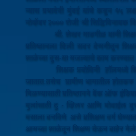
न्यास प्रभादेवी मुंबई यांचे कडून 15 
नोव्हेंबर 2000 रोजी 'श्री सिद्धिविनायक
श्री. शेखर गाडगीळ यानी शिक्षक प्र
प्रतिष्ठानला दिली सदर देणगीतून शिक्
शाळेच्या दुस-या मजल्याचे काम करण्यात
शिक्षक प्रबोधिनी हॉलमध्ये शिक्षण व
जातात.तसेच ग्रामीण भागातील होतकरु ब
मिळण्यासाठी प्रतिष्ठानने बॅंक ऑफ इंडिया
मुलांसाठी टु - व्हिलर आणि मोबाईल दु
मसाला बनविणे असे प्रशिक्षण वर्ग घेण्यात आ
आमच्या शाळेतून शिक्षण घेऊन बाहेर गेलेले वि