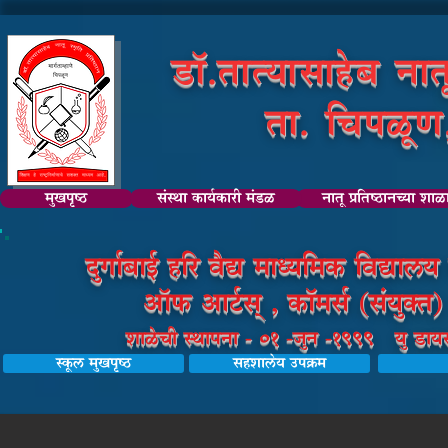
डॉ.तात्यासाहेब नातू
ता. चिपळूण, 
मुखपृष्ठ
संस्था कार्यकारी मंडळ
नातू प्रतिष्ठानच्या शाळ
दुर्गाबाई हरि वैद्य माध्यमिक विद्या
ऑफ आर्टस् , कॉमर्स (संयुक्त) 
शाळेची स्थापना - 01 -जुन -1999 यु डा
स्कूल मुखपृष्ठ
सहशालेय उपक्रम