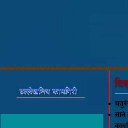
विद
समिक्षा
उल्लेखनिय कामगिरी
राकेश
पवार
चतुरं
हस्ताक्षर
स्पर्धा
साने
–
प्रथम
कामग
क्रमांक