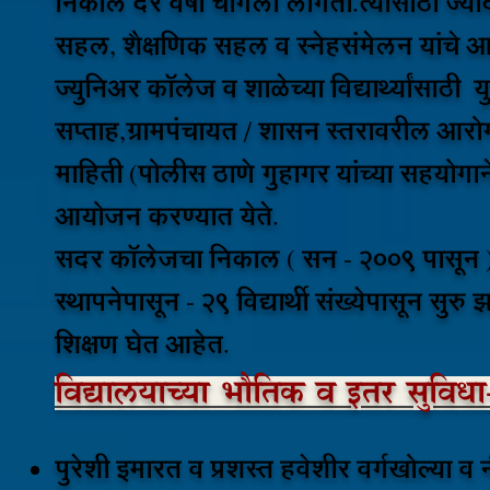
निकाल दर वर्षी चांगला लागतो.त्यासाठी ज्यादा 
सहल, शैक्षणिक सहल व स्नेहसंमेलन यांचे आ
ज्युनिअर कॉलेज व शाळेच्या विद्यार्थ्यांसाठी 
सप्ताह,ग्रामपंचायत / शासन स्तरावरील आरोग्
माहिती (पोलीस ठाणे गुहागर यांच्या सहयोगाने),
आयोजन करण्यात येते.
सदर कॉलेजचा निकाल ( सन - 2009 पासून )
स्थापनेपासून - 29 विद्यार्थी संख्येपासून सुरु
शिक्षण घेत आहेत.
विद्यालयाच्या भौतिक व इतर सुविधा
पुरेशी इमारत व प्रशस्त हवेशीर वर्गखोल्या 