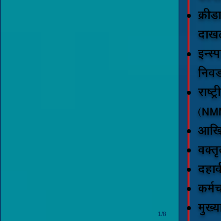
तालुकास्तरिय
क्रीड
मुख्याध्यापक
संघ
दाख
रत्नागिरी
इन्स्
निवड
राष्ट
(NMMS
आखिल
वक्तृ
दहाव
कर्मच
मुख्य
1/8