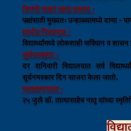
चिमणी पाखरं खाऊ प्रकल्प -
पक्षांसाठी मुख्यत: उन्हाळ्यामध्ये दाणा - पा
शालेय निवडणूक -
विद्यार्थ्यांमध्ये लोकशाही सविंधान व शास
सूर्यनमस्कार -
दर शनिवारी विद्यालयात सर्व विद्यार्
सूर्यनमस्कार दिन साजरा केला जातो.
व्याख्यानमाला -
25 जुलै डॉ. तात्यासाहेब नातू यांच्या स्मृ
विद्य