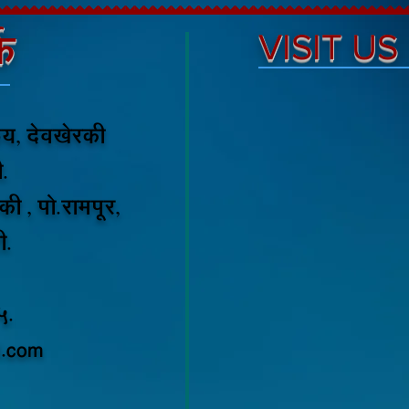
क
VISIT US
लय, देवखेरकी
.
की , पो.रामपूर,
ी.
5.
.com