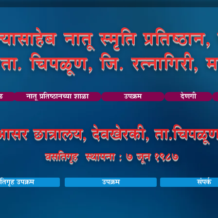
्यासाहेब नातू स्मृति प्रतिष्ठान,
ता. चिपळूण, जि. रत्नागिरी, मह
डळ
नातू प्रतिष्ठानच्या शाळा
उपक्रम
देणगी
 आसर छात्रालय, देवखेरकी, ता.चिपळूण,
वसतिगृह स्थापना : 7 जून 1987
िगृह उपक्रम
उपक्रम
संपर्क