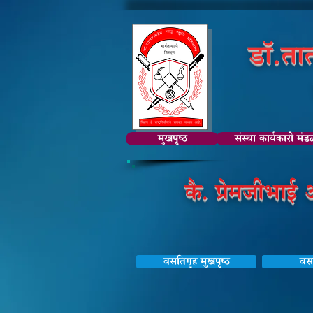
डॉ.तात
मुखपृष्ठ
संस्था कार्यकारी मं
कै. प्रेमजीभाई
वसतिगृह मुखपृष्ठ
वसत